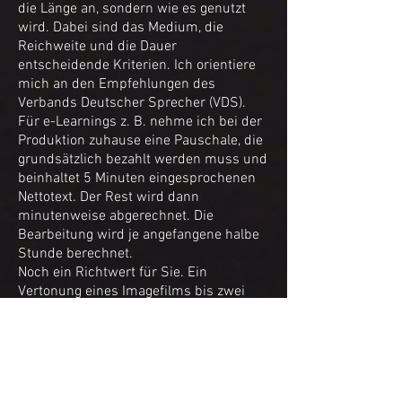
die Länge an, sondern wie es genutzt
wird. Dabei sind das Medium, die
Reichweite und die Dauer
entscheidende Kriterien. Ich orientiere
mich an den Empfehlungen des
Verbands Deutscher Sprecher (VDS).
Für e-Learnings z. B. nehme ich bei der
Produktion zuhause eine Pauschale, die
grundsätzlich bezahlt werden muss und
beinhaltet 5 Minuten eingesprochenen
Nettotext. Der Rest wird dann
minutenweise abgerechnet. Die
Bearbeitung wird je angefangene halbe
Stunde berechnet.
Noch ein Richtwert für Sie. Ein
Vertonung eines Imagefilms bis zwei
Minuten Länge kosten etwa 200€.
Ferner biete ich Übersetzungen von