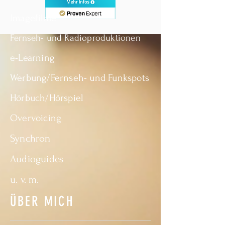
Imagefilme
Fernseh- und Radioproduktionen
e-Learning
Werbung/Fernseh- und Funkspots
Hörbuch/Hörspiel
Overvoicing
Synchron
Audioguides
u. v. m.
ÜBER MICH