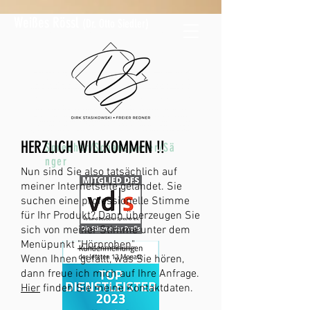
Weißes Rössl
(
Dr. Otto Siedler)
HERZLICH WILLKOMMEN !!
Sprecher/Schauspieler/Sä
nger
Nun sind Sie also tatsächlich auf
meiner Internetseite gelandet. Sie
suchen eine professionelle Stimme
für Ihr Produkt? Dann überzeugen Sie
sich von meiner Stimme unter dem
Menüpunkt
"Hörproben"
.
Wenn Ihnen gefällt, was Sie hören,
dann freue ich mich auf Ihre Anfrage.
Hier
finden Sie meine Kontaktdaten.